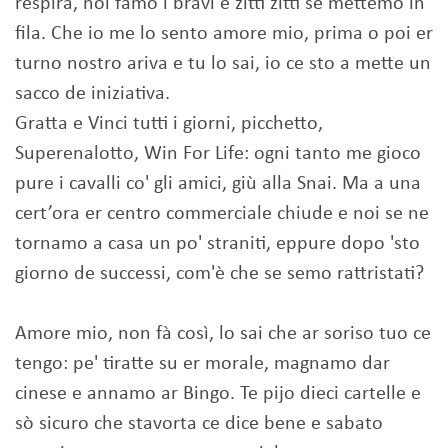
respira, noi famo i bravi e zitti zitti se mettemo in
fila. Che io me lo sento amore mio, prima o poi er
turno nostro ariva e tu lo sai, io ce sto a mette un
sacco de iniziativa.
Gratta e Vinci tutti i giorni, picchetto,
Superenalotto, Win For Life: ogni tanto me gioco
pure i cavalli co' gli amici, giù alla Snai. Ma a una
cert’ora er centro commerciale chiude e noi se ne
tornamo a casa un po' straniti, eppure dopo 'sto
giorno de successi, com'è che se semo rattristati?
Amore mio, non fà così, lo sai che ar soriso tuo ce
tengo: pe' tiratte su er morale, magnamo dar
cinese e annamo ar Bingo. Te pijo dieci cartelle e
sò sicuro che stavorta ce dice bene e sabato