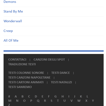
Demons
Stand By Me
Wonderwall
Creep
All Of Me
CONTATTACI
CANZONI DEGLI SPOT
TRADUZIONE TESTI
TESTI COLONNE SONORE
TESTI DANCE
TESTI CANZONI NAPOLETANE
TESTI CARTONI ANIMATI
TESTI NATALIZI
TESTI SANREMO
#
A
B
C
D
E
F
G
H
I
J
K
L
M
N
O
P
Q
R
S
T
U
V
W
X
Y
Z