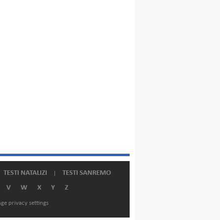
TESTI NATALIZI
TESTI SANREMO
V
W
X
Y
Z
ge privacy settings