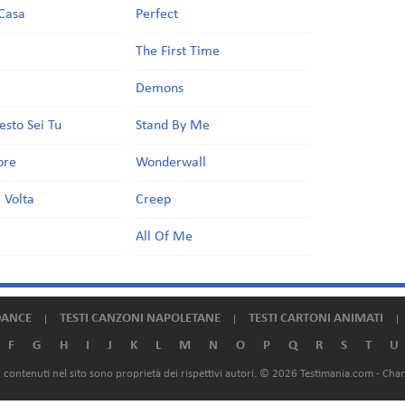
Casa
Perfect
a
The First Time
Demons
esto Sei Tu
Stand By Me
ore
Wonderwall
 Volta
Creep
All Of Me
DANCE
TESTI CANZONI NAPOLETANE
TESTI CARTONI ANIMATI
F
G
H
I
J
K
L
M
N
O
P
Q
R
S
T
U
ali contenuti nel sito sono proprietà dei rispettivi autori. © 2026 Testimania.com -
Chan