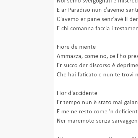
Noi semo svergognati e miscre
E ar Paradiso nun c'avemo sant
C’avemo er pane senz'avé li de
E chi comanna faccia i testamen
Fiore de niente
Ammazza, come no, ce l'ho pr
Er succo der discorso è deprim
Che hai faticato e nun te trovi 
Fior d'accidente
Er tempo nun è stato mai gala
E me ne resto come 'n deficien
Ner maremoto senza sarvaggen