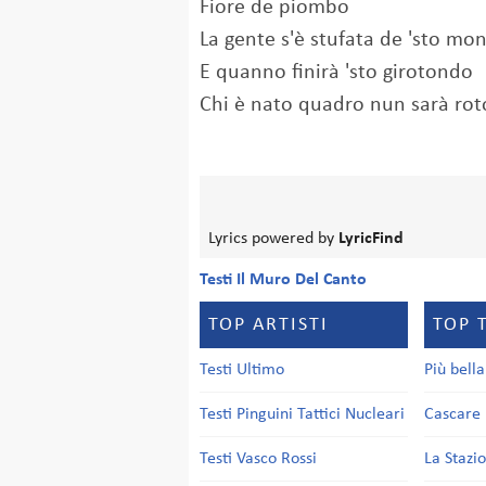
Fiore de piombo
La gente s'è stufata de 'sto m
E quanno finirà 'sto girotondo
Chi è nato quadro nun sarà ro
Lyrics powered by
LyricFind
Testi Il Muro Del Canto
TOP ARTISTI
TOP 
Testi Ultimo
Più bell
Testi Pinguini Tattici Nucleari
Cascare 
Testi Vasco Rossi
La Stazi