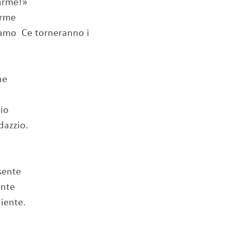
'arme!»
orme
tamo Ce torneranno i
one
zio
 dazzio.
esente
ente
niente.