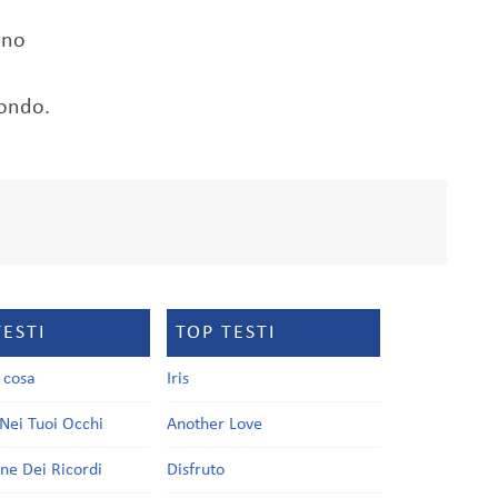
onno
tondo.
TESTI
TOP TESTI
a cosa
Iris
Nei Tuoi Occhi
Another Love
one Dei Ricordi
Disfruto