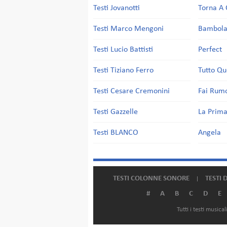
Testi Jovanotti
Torna A 
Testi Marco Mengoni
Bambol
Testi Lucio Battisti
Perfect
Testi Tiziano Ferro
Tutto Qu
Testi Cesare Cremonini
Fai Rum
Testi Gazzelle
La Prima
Testi BLANCO
Angela
TESTI COLONNE SONORE
TESTI 
#
A
B
C
D
E
Tutti i testi music