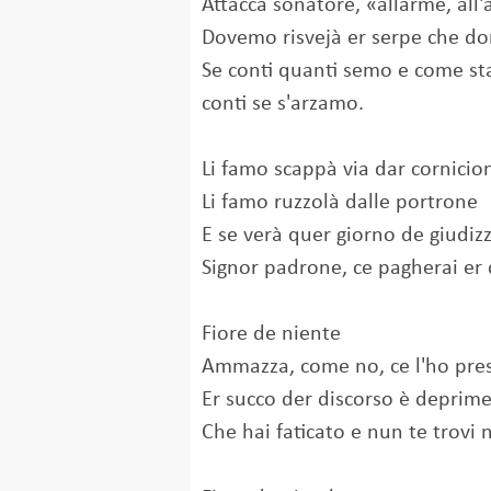
Attacca sonatore, «allarme, all
Dovemo risvejà er serpe che d
Se conti quanti semo e come s
conti se s'arzamo.
Li famo scappà via dar cornici
Li famo ruzzolà dalle portrone
E se verà quer giorno de giudiz
Signor padrone, ce pagherai er
Fiore de niente
Ammazza, come no, ce l'ho pr
Er succo der discorso è deprim
Che hai faticato e nun te trovi 