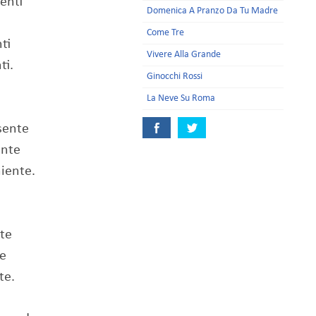
denti
Domenica A Pranzo Da Tu Madre
i
Come Tre
nti
Vivere Alla Grande
ti.
Ginocchi Rossi
La Neve Su Roma
esente
ente
niente.
nte
te
te.