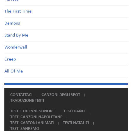
The First Time
Demons
Stand By Me
Wonderwall
Creep
All Of Me
CONTATTACI
CANZONI DEGLI SPOT
TRADUZIONE TESTI
TESTI COLONNE SONORE
TESTI DANCE
TESTI CANZONI NAPOLETANE
TESTI CARTONI ANIMATI
TESTI NATALIZI
TESTI SANREMO