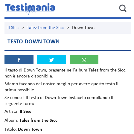
II Sicc
>
Talez from the Sicc
>
Down Town
TESTO DOWN TOWN
Il testo di
Down Town
, presente nell'album
Talez from the Sicc
,
non è ancora disponibile.
Stiamo facendo del nostro meglio per avere questo testo il
prima possibile!
Se conosci il testo di Down Town inviacelo compilando il
seguente form:
Artista:
II Sicc
Album:
Talez from the Sicc
Titolo:
Down Town