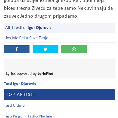
goluba da svijemo sebi gnezdo Ref: Budi moja
bices srecna Zivecu za tebe samo Nek svi znaju da
zauvek Jedno drugom pripadamo
Altri testi di
Igor Djurovic
Jos Me Peku Suze Tvoje
Lyrics powered by
LyricFind
Testi Igor Djurovic
TOP ARTISTI
Testi Ultimo
Testi Pinguini Tattici Nucleari