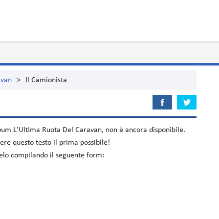
avan
>
Il Camionista
lbum
L'Ultima Ruota Del Caravan
, non è ancora disponibile.
re questo testo il prima possibile!
acelo compilando il seguente form: