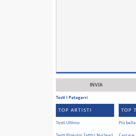
Testi I Patagarri
TOP ARTISTI
TOP 
Testi Ultimo
Più bell
Testi Pinguini Tattici Nucleari
Cascare 