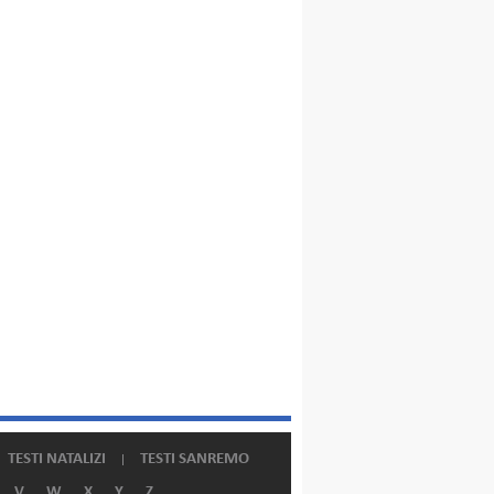
TESTI NATALIZI
TESTI SANREMO
V
W
X
Y
Z