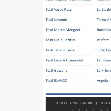
Testi Vasco Rossi
La Stazi
Testi Jovanotti
Torna A 
Testi Marco Mengoni
Bambol
Testi Lucio Battisti
Perfect
Testi Tiziano Ferro
Tutto Qu
Testi Cesare Cremonini
Fai Rum
Testi Gazzelle
La Prima
Testi BLANCO
Angela
TESTI COLONNE SONORE
TESTI 
#
A
B
C
D
E