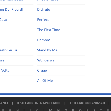
one Dei Ricordi
Disfruto
Casa
Perfect
a
The First Time
Demons
esto Sei Tu
Stand By Me
ore
Wonderwall
 Volta
Creep
All Of Me
DANCE
TESTI CANZONI NAPOLETANE
TESTI CARTONI ANIMATI
F
G
H
I
J
K
L
M
N
O
P
Q
R
S
T
U