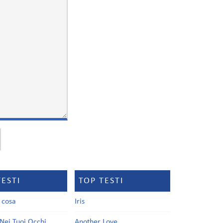
TESTI
TOP TESTI
a cosa
Iris
Nei Tuoi Occhi
Another Love