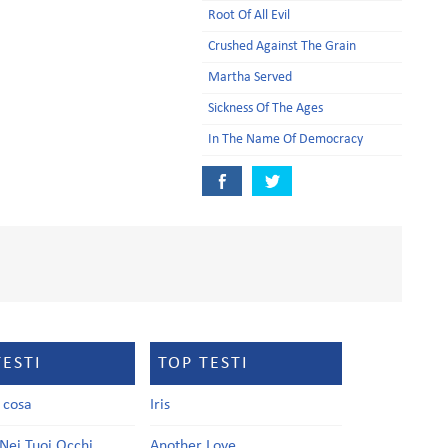
Root Of All Evil
Crushed Against The Grain
Martha Served
Sickness Of The Ages
In The Name Of Democracy
TESTI
TOP TESTI
a cosa
Iris
Nei Tuoi Occhi
Another Love