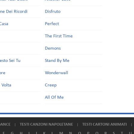
one Dei Ricordi
Disfruto
Casa
Perfect
a
The First Time
Demons
esto Sei Tu
Stand By Me
ore
Wonderwall
 Volta
Creep
All Of Me
DANCE
TESTI CANZONI NAPOLETANE
TESTI CARTONI ANIMATI
F
G
H
I
J
K
L
M
N
O
P
Q
R
S
T
U