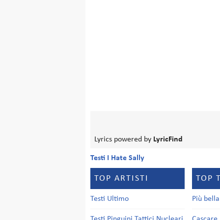
Lyrics powered by
LyricFind
Testi I Hate Sally
TOP ARTISTI
TOP 
Testi Ultimo
Più bell
Testi Pinguini Tattici Nucleari
Cascare 