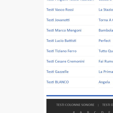
Testi Vasco Rossi
La Stazi
Testi Jovanotti
Torna A 
Testi Marco Mengoni
Bambol
Testi Lucio Battisti
Perfect
Testi Tiziano Ferro
Tutto Qu
Testi Cesare Cremonini
Fai Rum
Testi Gazzelle
La Prima
Testi BLANCO
Angela
TESTI COLONNE SONORE
TESTI 
#
A
B
C
D
E