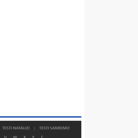
TESTI NATALIZI
TESTI SANREMO
V
W
X
Y
Z