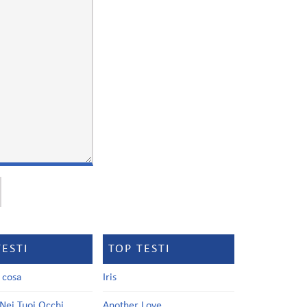
TESTI
TOP TESTI
a cosa
Iris
Nei Tuoi Occhi
Another Love