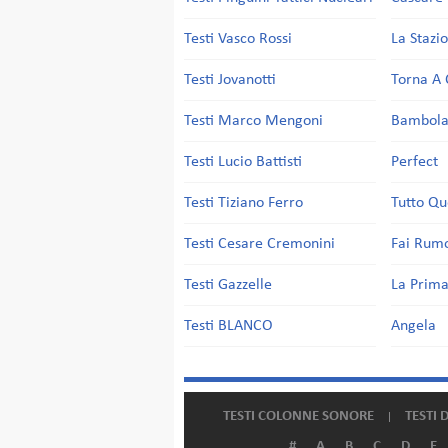
Testi Vasco Rossi
La Stazi
Testi Jovanotti
Torna A 
Testi Marco Mengoni
Bambol
Testi Lucio Battisti
Perfect
Testi Tiziano Ferro
Tutto Qu
Testi Cesare Cremonini
Fai Rum
Testi Gazzelle
La Prima
Testi BLANCO
Angela
TESTI COLONNE SONORE
TESTI 
#
A
B
C
D
E