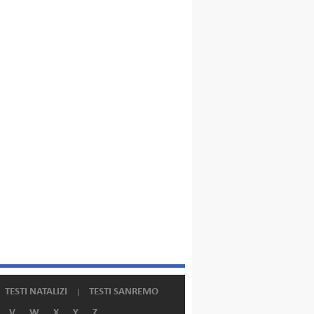
TESTI NATALIZI
TESTI SANREMO
V
W
X
Y
Z