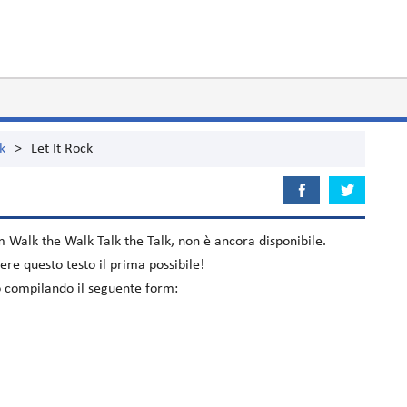
k
>
Let It Rock
um
Walk the Walk Talk the Talk
, non è ancora disponibile.
re questo testo il prima possibile!
elo compilando il seguente form: