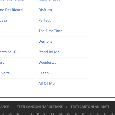
one Dei Ricordi
Disfruto
Casa
Perfect
a
The First Time
Demons
esto Sei Tu
Stand By Me
ore
Wonderwall
 Volta
Creep
All Of Me
DANCE
TESTI CANZONI NAPOLETANE
TESTI CARTONI ANIMATI
F
G
H
I
J
K
L
M
N
O
P
Q
R
S
T
U