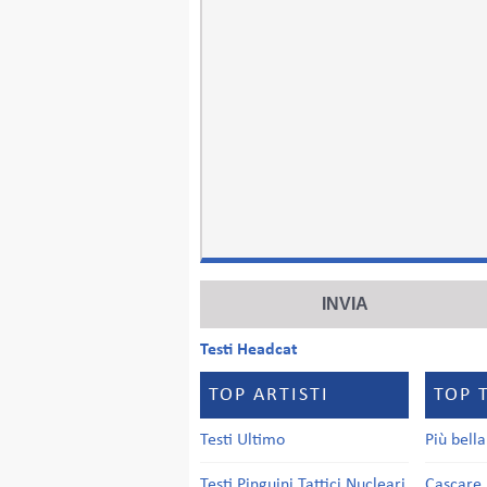
Testi Headcat
TOP ARTISTI
TOP 
Testi Ultimo
Più bell
Testi Pinguini Tattici Nucleari
Cascare 