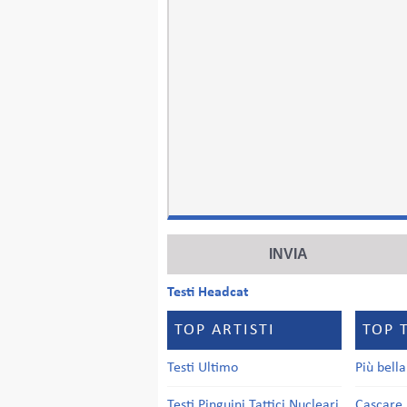
Testi Headcat
TOP ARTISTI
TOP 
Testi Ultimo
Più bell
Testi Pinguini Tattici Nucleari
Cascare 