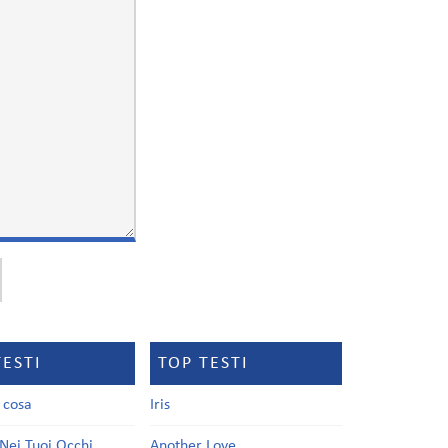
TESTI
TOP TESTI
a cosa
Iris
Nei Tuoi Occhi
Another Love