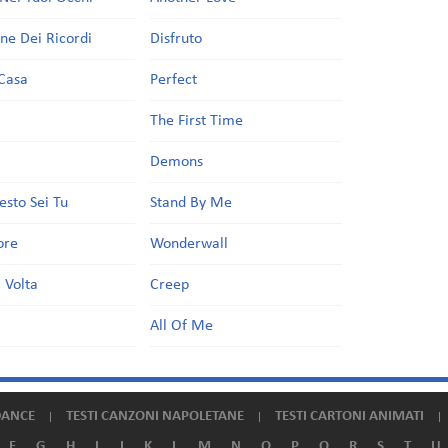
one Dei Ricordi
Disfruto
Casa
Perfect
a
The First Time
Demons
esto Sei Tu
Stand By Me
ore
Wonderwall
 Volta
Creep
All Of Me
DANCE
TESTI CANZONI NAPOLETANE
TESTI CARTONI ANIMATI
F
G
H
I
J
K
L
M
N
O
P
Q
R
S
T
U