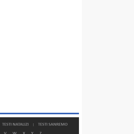
TESTI NATALIZI
TESTI SANREMO
V
W
X
Y
Z