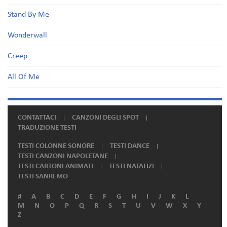
Stand By Me
Wonderwall
Creep
All Of Me
CONTATTACI
CANZONI DEGLI SPOT
TRADUZIONE TESTI
TESTI COLONNE SONORE
TESTI DANCE
TESTI CANZONI NAPOLETANE
TESTI CARTONI ANIMATI
TESTI NATALIZI
TESTI SANREMO
#
A
B
C
D
E
F
G
H
I
J
K
L
M
N
O
P
Q
R
S
T
U
V
W
X
Y
Z