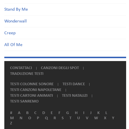
Stand By Me
Wonderwall
Creep
All Of Me
CONTATTACI
CANZONI DEGLI SPOT
TRADUZIONE TESTI
TESTI COLONNE SONORE
TESTI DANCE
TESTI CANZONI NAPOLETANE
TESTI CARTONI ANIMATI
TESTI NATALIZI
TESTI SANREMO
#
A
B
C
D
E
F
G
H
I
J
K
L
M
N
O
P
Q
R
S
T
U
V
W
X
Y
Z