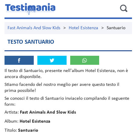
Fast Animals And Slow Kids
>
Hotel Esistenza
>
Santuario
TESTO SANTUARIO
Il testo di
Santuario
, presente nell'album
Hotel Esistenza
, non è
ancora disponibile.
Stiamo facendo del nostro meglio per avere questo testo il
prima possibile!
Se conosci il testo di Santuario inviacelo compilando il seguente
form:
Artista:
Fast Animals And Slow Kids
Album:
Hotel Esistenza
Titolo:
Santuario