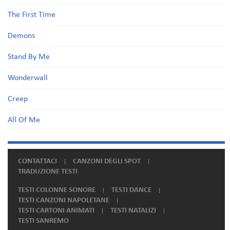
The First Time
Demons
Stand By Me
Wonderwall
Creep
All Of Me
CONTATTACI
CANZONI DEGLI SPOT
TRADUZIONE TESTI
TESTI COLONNE SONORE
TESTI DANCE
TESTI CANZONI NAPOLETANE
TESTI CARTONI ANIMATI
TESTI NATALIZI
TESTI SANREMO