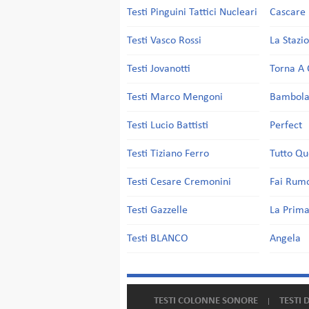
Testi Pinguini Tattici Nucleari
Cascare 
Testi Vasco Rossi
La Stazi
Testi Jovanotti
Torna A 
Testi Marco Mengoni
Bambol
Testi Lucio Battisti
Perfect
Testi Tiziano Ferro
Tutto Qu
Testi Cesare Cremonini
Fai Rum
Testi Gazzelle
La Prima
Testi BLANCO
Angela
TESTI COLONNE SONORE
TESTI 