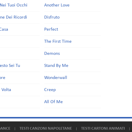
Nei Tuoi Occhi
Another Love
one Dei Ricordi
Disfruto
Casa
Perfect
a
The First Time
Demons
esto Sei Tu
Stand By Me
ore
Wonderwall
 Volta
Creep
All Of Me
DANCE
TESTI CANZONI NAPOLETANE
TESTI CARTONI ANIMATI