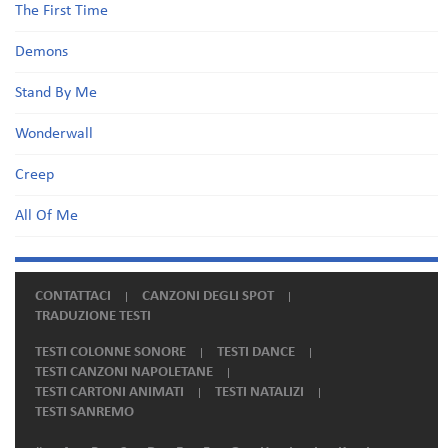
The First Time
Demons
Stand By Me
Wonderwall
Creep
All Of Me
CONTATTACI
CANZONI DEGLI SPOT
TRADUZIONE TESTI
TESTI COLONNE SONORE
TESTI DANCE
TESTI CANZONI NAPOLETANE
TESTI CARTONI ANIMATI
TESTI NATALIZI
TESTI SANREMO