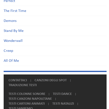
Perfect
The First Time
Demons
Stand By Me
Wonderwall
Creep
All Of Me
CONTATTACI
CANZONI DEGLI SPOT
TRADUZIONE TESTI
TESTI COLONNE SONORE
TESTI DANCE
TESTI CANZONI NAPOLETANE
TESTI CARTONI ANIMATI
TESTI NATALIZI
TESTI SANREMO