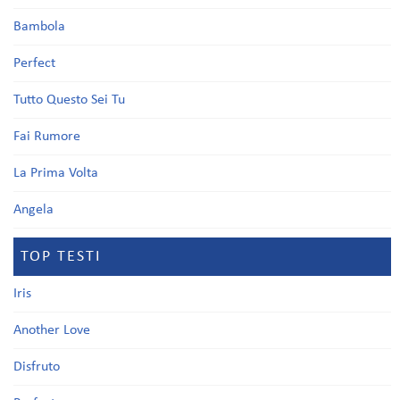
Bambola
Perfect
Tutto Questo Sei Tu
Fai Rumore
La Prima Volta
Angela
TOP TESTI
Iris
Another Love
Disfruto