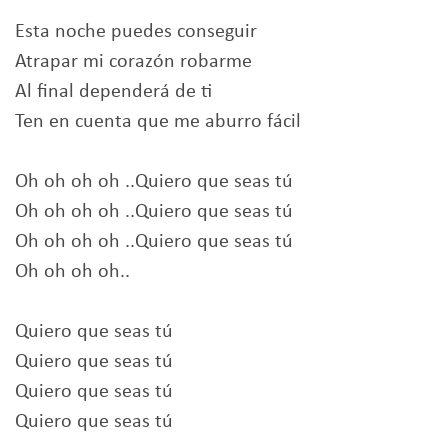
Esta noche puedes conseguir
Atrapar mi corazón robarme
Al final dependerá de ti
Ten en cuenta que me aburro fácil
Oh oh oh oh ..Quiero que seas tú
Oh oh oh oh ..Quiero que seas tú
Oh oh oh oh ..Quiero que seas tú
Oh oh oh oh..
Quiero que seas tú
Quiero que seas tú
Quiero que seas tú
Quiero que seas tú