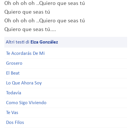
Oh oh oh oh ..Quiero que seas tú
Quiero que seas tú
Oh oh oh oh ..Quiero que seas tú
Quiero que seas tú....
Altri testi di
Eiza González
Te Acordarás De Mi
Grosero
El Beat
Lo Que Ahora Soy
Todavía
Como Sigo Viviendo
Te Vas
Dos Filos