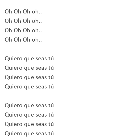
Oh Oh Oh oh..
Oh Oh Oh oh..
Oh Oh Oh oh..
Oh Oh Oh oh..
Quiero que seas tú
Quiero que seas tú
Quiero que seas tú
Quiero que seas tú
Quiero que seas tú
Quiero que seas tú
Quiero que seas tú
Quiero que seas tú