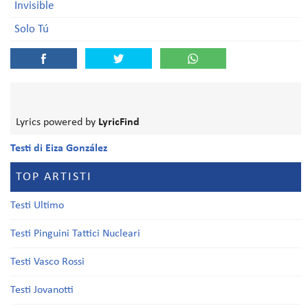
Invisible
Solo Tú
Lyrics powered by
LyricFind
Testi di Eiza González
TOP ARTISTI
Testi Ultimo
Testi Pinguini Tattici Nucleari
Testi Vasco Rossi
Testi Jovanotti