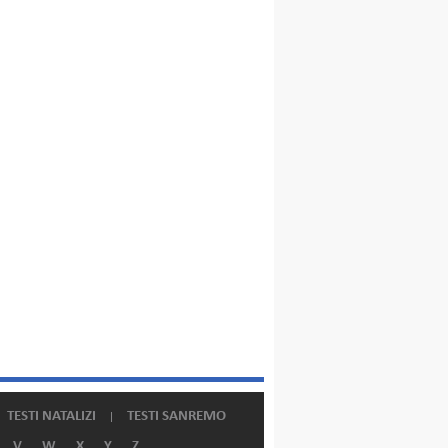
TESTI NATALIZI
TESTI SANREMO
V
W
X
Y
Z