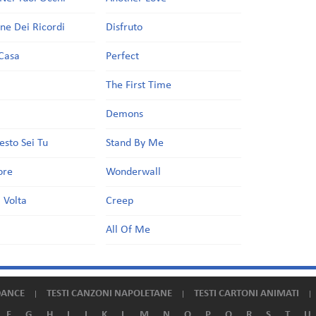
one Dei Ricordi
Disfruto
Casa
Perfect
a
The First Time
Demons
esto Sei Tu
Stand By Me
ore
Wonderwall
 Volta
Creep
All Of Me
DANCE
TESTI CANZONI NAPOLETANE
TESTI CARTONI ANIMATI
F
G
H
I
J
K
L
M
N
O
P
Q
R
S
T
U