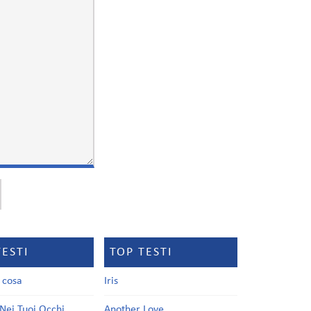
TESTI
TOP TESTI
a cosa
Iris
Nei Tuoi Occhi
Another Love