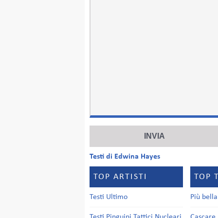
Testi di Edwina Hayes
TOP ARTISTI
TOP 
Testi Ultimo
Più bell
Testi Pinguini Tattici Nucleari
Cascare 