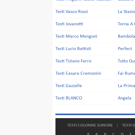
Testi Vasco Rossi
La Stazi
Testi Jovanotti
Torna A 
Testi Marco Mengoni
Bambol
Testi Lucio Battisti
Perfect
Testi Tiziano Ferro
Tutto Qu
Testi Cesare Cremonini
Fai Rum
Testi Gazzelle
La Prima
Testi BLANCO
Angela
TESTI COLONNE SONORE
TESTI 
#
A
B
C
D
E