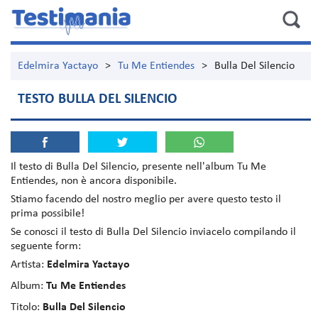
Edelmira Yactayo
>
Tu Me Entiendes
>
Bulla Del Silencio
TESTO BULLA DEL SILENCIO
Il testo di
Bulla Del Silencio
, presente nell'album
Tu Me
Entiendes
, non è ancora disponibile.
Stiamo facendo del nostro meglio per avere questo testo il
prima possibile!
Se conosci il testo di Bulla Del Silencio inviacelo compilando il
seguente form:
Artista:
Edelmira Yactayo
Album:
Tu Me Entiendes
Titolo:
Bulla Del Silencio