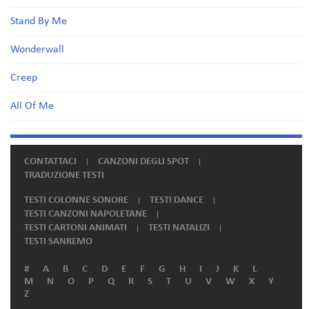
Stand By Me
Wonderwall
Creep
All Of Me
CONTATTACI
CANZONI DEGLI SPOT
TRADUZIONE TESTI
TESTI COLONNE SONORE
TESTI DANCE
TESTI CANZONI NAPOLETANE
TESTI CARTONI ANIMATI
TESTI NATALIZI
TESTI SANREMO
#
A
B
C
D
E
F
G
H
I
J
K
L
M
N
O
P
Q
R
S
T
U
V
W
X
Y
Z