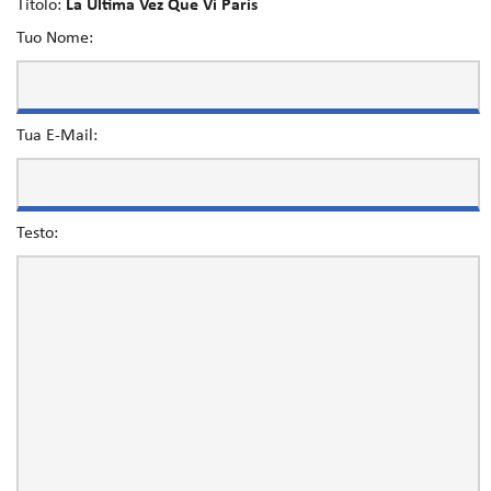
Titolo:
La Última Vez Que Ví París
Tuo Nome:
Tua E-Mail:
Testo: