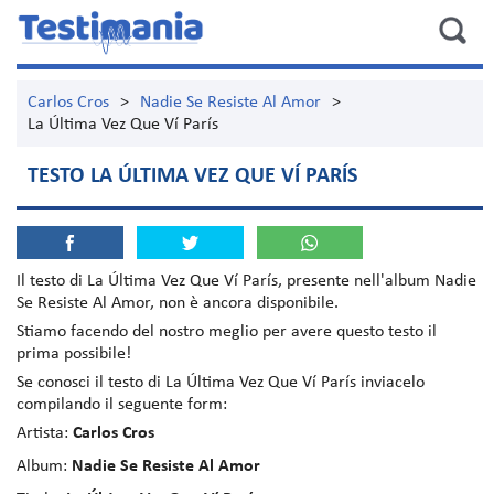
Carlos Cros
>
Nadie Se Resiste Al Amor
>
La Última Vez Que Ví París
TESTO LA ÚLTIMA VEZ QUE VÍ PARÍS
Il testo di
La Última Vez Que Ví París
, presente nell'album
Nadie
Se Resiste Al Amor
, non è ancora disponibile.
Stiamo facendo del nostro meglio per avere questo testo il
prima possibile!
Se conosci il testo di La Última Vez Que Ví París inviacelo
compilando il seguente form:
Artista:
Carlos Cros
Album:
Nadie Se Resiste Al Amor