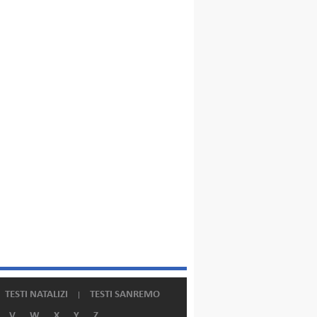
TESTI NATALIZI
TESTI SANREMO
V
W
X
Y
Z