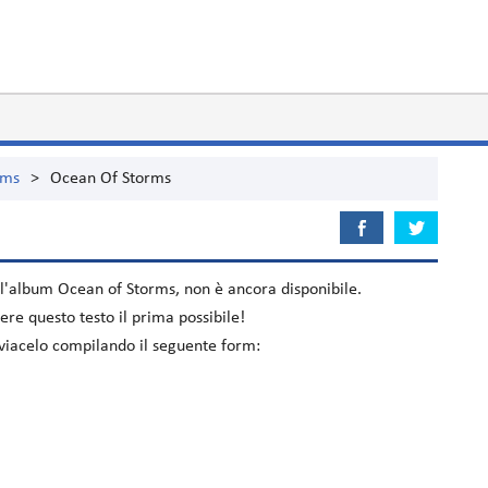
rms
>
Ocean Of Storms
ll'album
Ocean of Storms
, non è ancora disponibile.
re questo testo il prima possibile!
nviacelo compilando il seguente form: