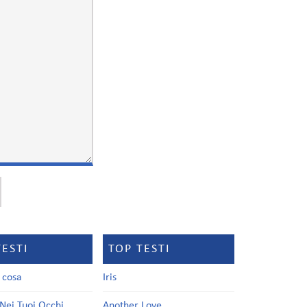
TESTI
TOP TESTI
a cosa
Iris
Nei Tuoi Occhi
Another Love