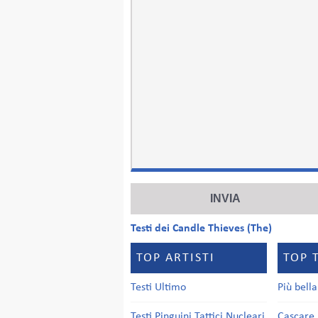
Testi dei Candle Thieves (The)
TOP ARTISTI
TOP 
Testi Ultimo
Più bell
Testi Pinguini Tattici Nucleari
Cascare 