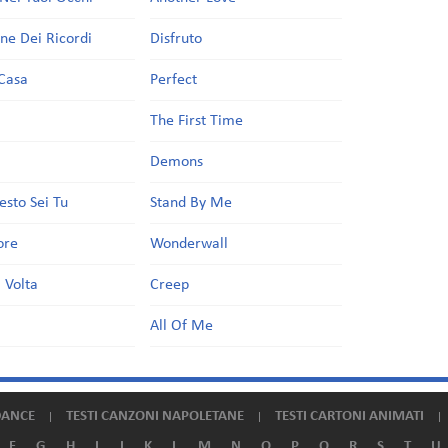
one Dei Ricordi
Disfruto
Casa
Perfect
a
The First Time
Demons
esto Sei Tu
Stand By Me
ore
Wonderwall
 Volta
Creep
All Of Me
DANCE
TESTI CANZONI NAPOLETANE
TESTI CARTONI ANIMATI
F
G
H
I
J
K
L
M
N
O
P
Q
R
S
T
U