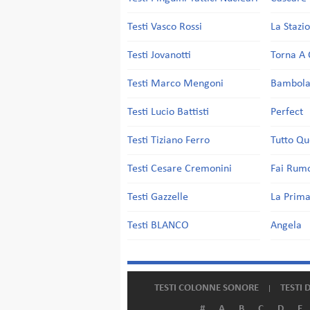
Testi Vasco Rossi
La Stazi
Testi Jovanotti
Torna A 
Testi Marco Mengoni
Bambol
Testi Lucio Battisti
Perfect
Testi Tiziano Ferro
Tutto Qu
Testi Cesare Cremonini
Fai Rum
Testi Gazzelle
La Prima
Testi BLANCO
Angela
TESTI COLONNE SONORE
TESTI 
#
A
B
C
D
E