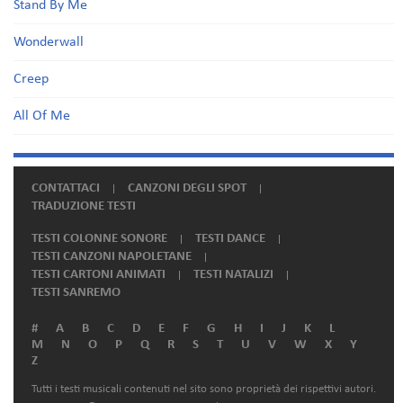
Stand By Me
Wonderwall
Creep
All Of Me
CONTATTACI
CANZONI DEGLI SPOT
TRADUZIONE TESTI
TESTI COLONNE SONORE
TESTI DANCE
TESTI CANZONI NAPOLETANE
TESTI CARTONI ANIMATI
TESTI NATALIZI
TESTI SANREMO
#
A
B
C
D
E
F
G
H
I
J
K
L
M
N
O
P
Q
R
S
T
U
V
W
X
Y
Z
Tutti i testi musicali contenuti nel sito sono proprietà dei rispettivi autori.